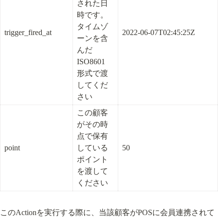
された日
時です。
タイムゾ
trigger_fired_at
2022-06-07T02:45:25Z
ーンを含
んだ
ISO8601 
形式で渡
してくだ
さい
この顧客
がその時
点で保有
point
している
50
ポイント
を渡して
ください
このActionを実行する際に、当該顧客がPOSに会員連携されて