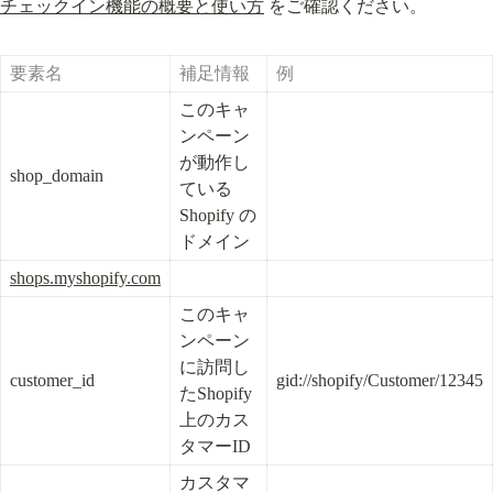
チェックイン機能の概要と使い方
 をご確認ください。
要素名
補足情報
例
このキャ
ンペーン
が動作し
shop_domain
ている 
Shopify の
ドメイン
shops.myshopify.com
このキャ
ンペーン
に訪問し
customer_id
gid://shopify/Customer/12345
たShopify
上のカス
タマーID
カスタマ