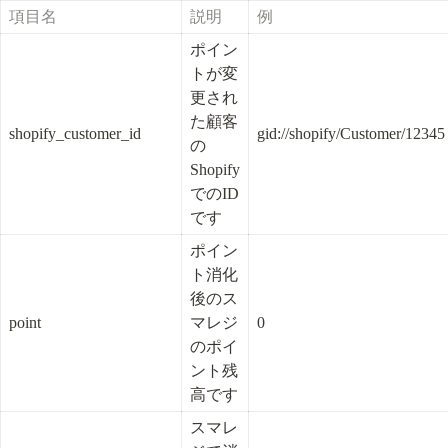
項目名
説明
例
ポイン
トが変
更され
た顧客
shopify_customer_id
gid://shopify/Customer/12345
の
Shopify
でのID
です
ポイン
ト消化
後のス
point
マレジ
0
のポイ
ント残
高です
スマレ